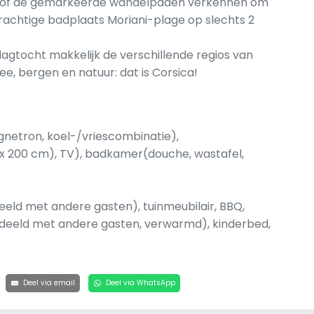
en) of de gemarkeerde wandelpaden verkennen om
prachtige badplaats Moriani-plage op slechts 2
n dagtocht makkelijk de verschillende regios van
e, bergen en natuur: dat is Corsica!
gnetron, koel-/vriescombinatie),
 200 cm), TV), badkamer(douche, wastafel,
deeld met andere gasten), tuinmeubilair, BBQ,
deeld met andere gasten, verwarmd), kinderbed,
Deel via email
Deel via WhatsApp