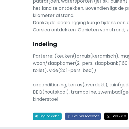
paardrijden, watersporten (jet ski, duik
het land te ontdekken. Bovendien ligt de 
kilometer afstand.
Dankzij de ideale ligging kun je tijdens ee
Corsica ontdekken. Genieten van strand, ze
Indeling
Parterre: (keuken(fornuis(keramisch), ma
woon/slaapkamer(2-pers. slaapbank(160 x
toilet), vide(2x 1-pers. bed))
airconditioning, terras(overdekt), tuin(ge
BBQ(houtskool), trampoline, zwembad(ge
kinderstoel
Pagina delen
Deel via Facebook
Deel via X