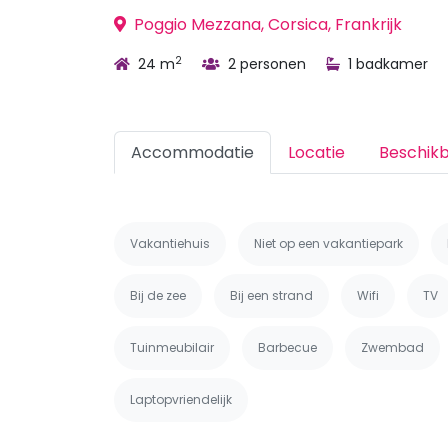
Poggio Mezzana, Corsica, Frankrijk
2
24 m
2 personen
1 badkamer
Accommodatie
Locatie
Beschik
Vakantiehuis
Niet op een vakantiepark
Bij de zee
Bij een strand
Wifi
TV
Tuinmeubilair
Barbecue
Zwembad
Laptopvriendelijk