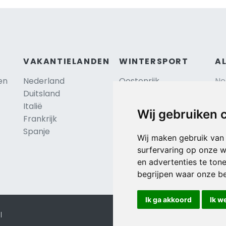
VAKANTIELANDEN
WINTERSPORT
A
en
Nederland
Oostenrijk
Ne
Duitsland
Frankrijk
Sc
Italië
Zwitserland
Re
Wij gebruiken 
Frankrijk
Tsjechië
Al
TIP
Spanje
Hu
Duitsland
Wij maken gebruik van
surfervaring op onze w
en advertenties te ton
begrijpen waar onze b
Ik ga akkoord
Ik w
l