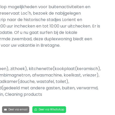
lop mogelijkheden voor buitenactiviteiten en
reservaat Loc'h, bezoek de nabijgelegen
ip naar de historische stadjes Lorient en
0 uur inchecken en tot 10:00 uur uitchecken. Er is
atie. Of u nu gaat surfen bij de lokale
warmde zwembad, deze duplexwoning biedt een
s voor uw vakantie in Bretagne.
en), zithoek), kitchenette(kookplaat(keramisch),
ombimagnetron, afwasmachine, koelkast, vriezer),
adkamer(douche, wastafel, toilet),
d(gedeeld met andere gasten, buiten, verwarmd,
in, Cleaning products
Deel via email
Deel via WhatsApp