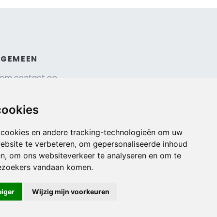
LGEMEEN
em contact op
hrijf je in voor onze nieuwsbrief
isverzekering afsluiten
cookies
gemene voorwaarden
urauto reserveren
 cookies en andere tracking-technologieën om uw
ebsite te verbeteren, om gepersonaliseerde inhoud
en, om ons websiteverkeer te analyseren en om te
ezoekers vandaan komen.
eiger
Wijzig mijn voorkeuren
Veilig online betalen met