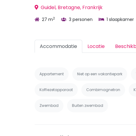
Guidel, Bretagne, Frankrijk
2
27 m
3 personen
1 slaapkamer
Accommodatie
Locatie
Beschik
Appartement
Niet op een vakantiepark
Koffiezetapparaat
Combimagnetron
K
Zwembad
Buiten zwembad