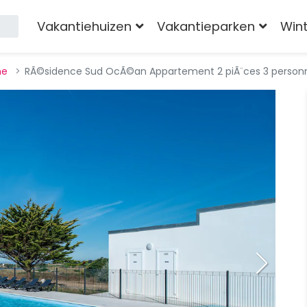
Vakantiehuizen
Vakantieparken
Win
ne
RÃ©sidence Sud OcÃ©an Appartement 2 piÃ¨ces 3 person