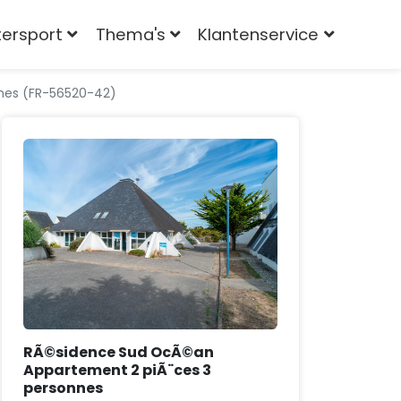
tersport
Thema's
Klantenservice
nes (FR-56520-42)
RÃ©sidence Sud OcÃ©an
Appartement 2 piÃ¨ces 3
personnes