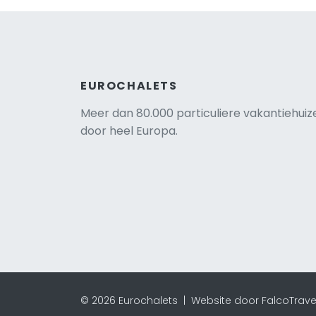
EUROCHALETS
Meer dan 80.000 particuliere vakantiehuiz
door heel Europa.
© 2026 Eurochalets |
Website door FalcoTrave