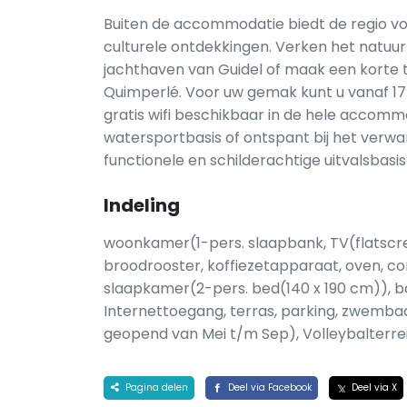
Buiten de accommodatie biedt de regio vo
culturele ontdekkingen. Verken het natuur
jachthaven van Guidel of maak een korte tr
Quimperlé. Voor uw gemak kunt u vanaf 17:0
gratis wifi beschikbaar in de hele accommod
watersportbasis of ontspant bij het ver
functionele en schilderachtige uitvalsbasi
Indeling
woonkamer(1-pers. slaapbank, TV(flatscre
broodrooster, koffiezetapparaat, oven, c
slaapkamer(2-pers. bed(140 x 190 cm)), b
Internettoegang, terras, parking, zwemba
geopend van Mei t/m Sep), Volleybalterre
Pagina delen
Deel via Facebook
Deel via X