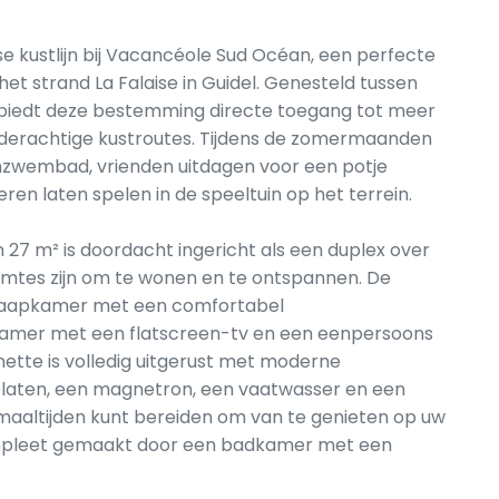
e kustlijn bij Vacancéole Sud Océan, een perfecte
t strand La Falaise in Guidel. Genesteld tussen
 biedt deze bestemming directe toegang tot meer
lderachtige kustroutes. Tijdens de zomermaanden
nzwembad, vrienden uitdagen voor een potje
eren laten spelen in de speeltuin op het terrein.
7 m² is doordacht ingericht als een duplex over
imtes zijn om te wonen en te ontspannen. De
laapkamer met een comfortabel
amer met een flatscreen-tv en een eenpersoons
ette is volledig uitgerust met moderne
laten, een magnetron, een vaatwasser en een
 maaltijden kunt bereiden om van te genieten op uw
ompleet gemaakt door een badkamer met een