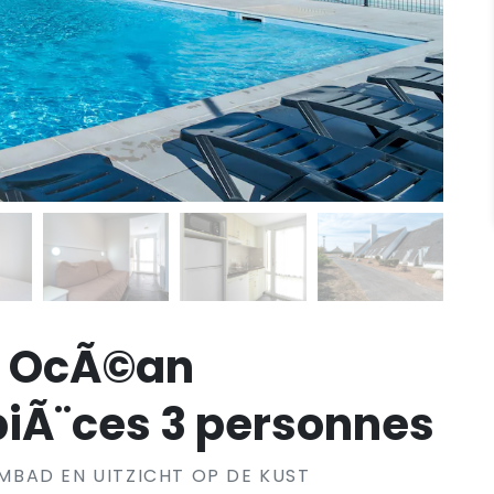
d OcÃ©an
iÃ¨ces 3 personnes
BAD EN UITZICHT OP DE KUST