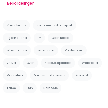
Beoordelingen
Vakantiehuis
Niet op een vakantiepark
Bij een strand
TV
Open haard
Wasmachine
Wasdroger
Vaatwasser
Vriezer
Oven
Koffiezetapparaat
Waterkoker
Magnetron
Koelkast met vriesvak
Koelkast
Terras
Tuin
Barbecue