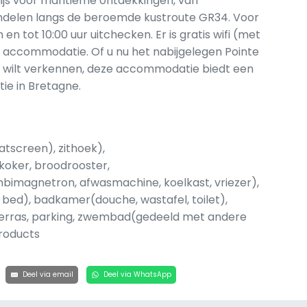
dijs voor maritieme ontdekkingen, van
andelen langs de beroemde kustroute GR34. Voor
n tot 10:00 uur uitchecken. Er is gratis wifi (met
e accommodatie. Of u nu het nabijgelegen Pointe
t wilt verkennen, deze accommodatie biedt een
tie in Bretagne.
tscreen), zithoek),
koker, broodrooster,
mbimagnetron, afwasmachine, koelkast, vriezer),
 bed), badkamer(douche, wastafel, toilet),
 terras, parking, zwembad(gedeeld met andere
products
Deel via email
Deel via WhatsApp