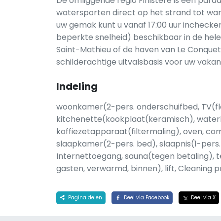
De omliggende regio Finistère is een para
watersporten direct op het strand tot w
uw gemak kunt u vanaf 17:00 uur inchecken e
beperkte snelheid) beschikbaar in de hel
Saint-Mathieu of de haven van Le Conque
schilderachtige uitvalsbasis voor uw vakan
Indeling
woonkamer(2-pers. onderschuifbed, TV(fla
kitchenette(kookplaat(keramisch), water
koffiezetapparaat(filtermaling), oven, co
slaapkamer(2-pers. bed), slaapnis(1-pers.
Internettoegang, sauna(tegen betaling),
gasten, verwarmd, binnen), lift, Cleaning 
Pagina delen
Deel via Facebook
Deel via X