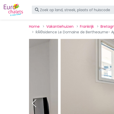
Home
Vakantiehuizen
Frankrijk
Bretag
RÃ©sidence Le Domaine de Bertheaume- App