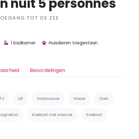
n nuit 5 personnes
TOEGANG TOT DE ZEE
1 badkamer
Huisdieren toegestaan
baarheid
Beoordelingen
TV
Lift
Vaatwasser
Vriezer
Oven
agnetron
Koelkast met vriesvak
Koelkast