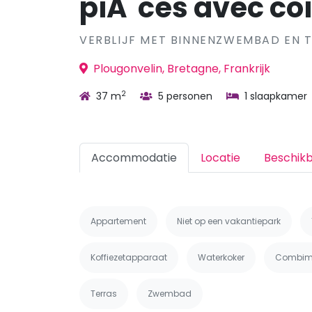
piÃ¨ces avec coi
VERBLIJF MET BINNENZWEMBAD EN 
Plougonvelin, Bretagne, Frankrijk
2
37 m
5 personen
1 slaapkamer
Accommodatie
Locatie
Beschik
Appartement
Niet op een vakantiepark
Koffiezetapparaat
Waterkoker
Combim
Terras
Zwembad