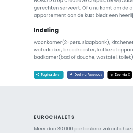
NOMAD u op creatieve crêpes, terwijl Auber
gerechten serveert. Of u nu komt om de o
appartement aan de kust biedt een heerli
Indeling
woonkamer(2-pers. slaapbank), kitchenet
waterkoker, broodrooster, koffiezetappar
badkamer(bad of douche, wastafel, toilet
Pagina delen
Deel via Facebook
Deel via X
EUROCHALETS
Meer dan 80.000 particuliere vakantiehuiz