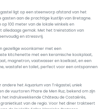
égastel ligt op een steenworp afstand van het
e gasten aan de prachtige kustlijn van Bretagne.
n op 100 meter van de lokale winkels en
 alledaags gemak. Met het treinstation van
eenvoudig en stressvrij.
en gezellige woonkamer met een
ste kitchenette met een keramische kookplaat,
aat, magnetron, vaatwasser en koelkast, en een
 wastafel en toilet, perfect voor een ontspannen
r andere het Aquarium van Trégastel, uniek
en de vuurtoren Phare de Men Ruz, bekend om zijn
ek het indrukwekkende Château de Costaérès,
anietkust van de regio. Voor het diner trakteert