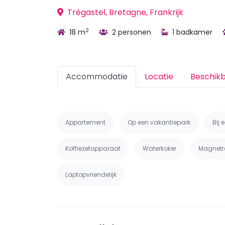
Trégastel, Bretagne, Frankrijk
2
18 m
2 personen
1 badkamer
Accommodatie
Locatie
Beschik
Appartement
Op een vakantiepark
Bij 
Koffiezetapparaat
Waterkoker
Magnetr
Laptopvriendelijk