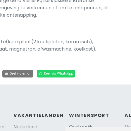
ge de la Vieille Eglise klassieke Bretonse
mgeving te verkennen of om te ontspannen, dit
jke ontsnapping.
te(kookplaat(2 kookplaten, keramisch),
aat, magnetron, afwasmachine, koelkast),
)
Deel via email
Deel via WhatsApp
VAKANTIELANDEN
WINTERSPORT
A
en
Nederland
Oostenrijk
Ne