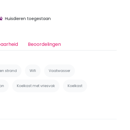
Huisdieren toegestaan
baarheid
Beoordelingen
een strand
Wifi
Vaatwasser
on
Koelkast met vriesvak
Koelkast