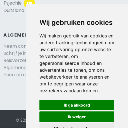
Tsjechië
TIP
Duitsland
Wij gebruiken cookies
ALGEMEEN
Wij maken gebruik van cookies en
andere tracking-technologieën om
Neem contact op
uw surfervaring op onze website
Schrijf je in voor onze nieuwsbrief
te verbeteren, om
Reisverzekering afsluiten
gepersonaliseerde inhoud en
Algemene voorwaarden
advertenties te tonen, om ons
Huurauto reserveren
websiteverkeer te analyseren en
om te begrijpen waar onze
bezoekers vandaan komen.
Ik ga akkoord
Ik weiger
© 2026 Eurochalets |
Website door FalcoTravel
Veilig online betalen met