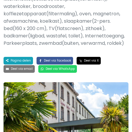
waterkoker, broodrooster,
koffiezetapparaat(filtermaling), oven, magnetron,
afwasmachine, koelkast), slaapkamer(2-pers.
bed(160 x 200 cm), TV(flatscreen), zithoek),
badkamer(ligbad, wastafel, toilet), Internettoegang,
Parkeerplaats, zwembad(buiten, verwarmd, roldek)
Pagina delen
Deel via Facebook
Deel via X
Deel via email
Deel via WhatsApp