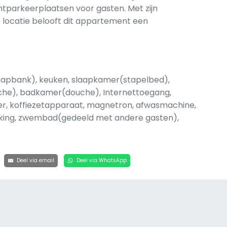
parkeerplaatsen voor gasten. Met zijn
locatie belooft dit appartement een
laapbank), keuken, slaapkamer(stapelbed),
he), badkamer(douche), Internettoegang,
ter, koffiezetapparaat, magnetron, afwasmachine,
arking, zwembad(gedeeld met andere gasten),
Deel via email
Deel via WhatsApp