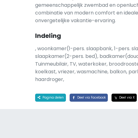
gemeenschappelijk zwembad en openlucht
combinatie van modern comfort en ideale 
onvergetelijke vakantie-ervaring.
Indeling
, woonkamer(1-pers. slaapbank, 1-pers. s
slaapkamer(2-pers. bed), badkamer(douc
Tuinmeubilair, TV, waterkoker, broodroos
koelkast, vriezer, wasmachine, balkon, p
haardroger,
Pagina delen
Deel via Facebook
Deel via X