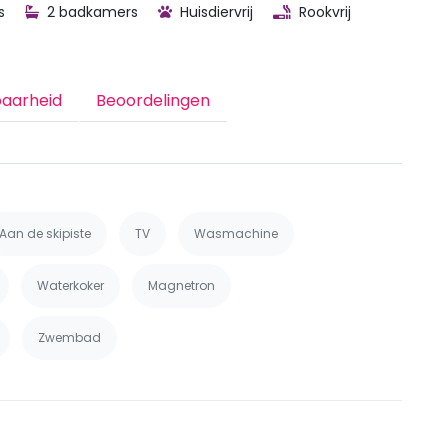
s
2 badkamers
Huisdiervrij
Rookvrij
baarheid
Beoordelingen
Aan de skipiste
TV
Wasmachine
Waterkoker
Magnetron
Zwembad