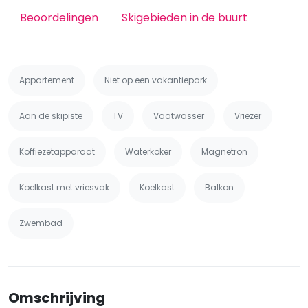
Beoordelingen
Skigebieden in de buurt
Appartement
Niet op een vakantiepark
Aan de skipiste
TV
Vaatwasser
Vriezer
Koffiezetapparaat
Waterkoker
Magnetron
Koelkast met vriesvak
Koelkast
Balkon
Zwembad
Omschrijving