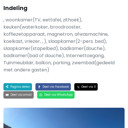
Indeling
, woonkamer(TV, eettafel, zithoek),
keuken(waterkoker, broodrooster,
koffiezetapparaat, magnetron, afwasmachine,
koelkast, vriezer, , ), slaapkamer(2-pers. bed),
slaapkamer(stapelbed), badkamer(douche),
badkamer(bad of douche), Internettoegang,
Tuinmeubilair, balkon, parking, zwembad(gedeeld
met andere gasten)
Pagina delen
Deel via Facebook
Deel via X
Deel via email
Deel via WhatsApp