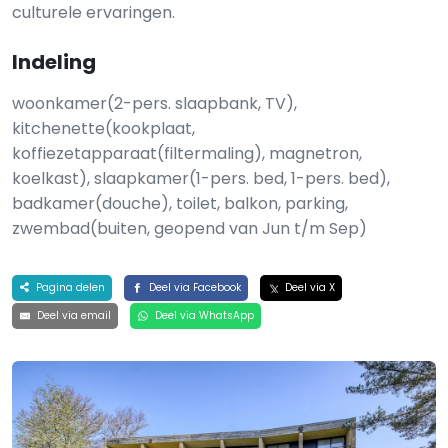
culturele ervaringen.
Indeling
woonkamer(2-pers. slaapbank, TV),
kitchenette(kookplaat,
koffiezetapparaat(filtermaling), magnetron,
koelkast), slaapkamer(1-pers. bed, 1-pers. bed),
badkamer(douche), toilet, balkon, parking,
zwembad(buiten, geopend van Jun t/m Sep)
Pagina delen
Deel via Facebook
Deel via X
Deel via email
Deel via WhatsApp