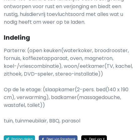
ontworpen voor rust en verjonging en biedt een
rustig, huisdiervrij toevluchtsoord met alles wat u
nodig heeft om weer op te laden.
Indeling
Parterre: (open keuken(waterkoker, broodrooster,
fornuis, koffiezetapparaat, oven, magnetron,
koel-/vriescombinatie), woon/eetkamer(TV, kachel,
zithoek, DVD-speler, stereo-installatie))
Op de 1e etage: (slaapkamer(2-pers. bed(140 x 190
cm), verwarming), badkamer(massagedouche,
wastafel, toilet))
tuin, tuinmeubilair, BBQ, parasol
Pagina delen
Deel via Facebook
Deel via X