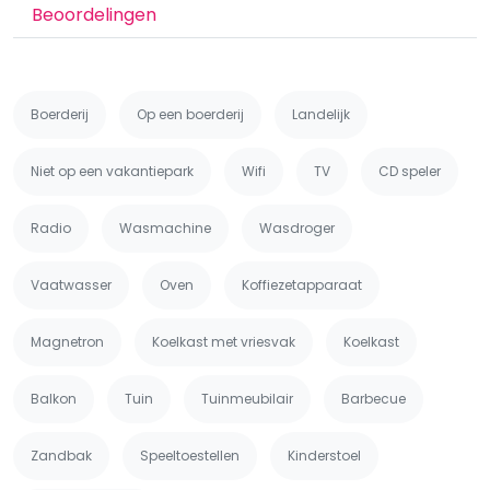
Beoordelingen
Boerderij
Op een boerderij
Landelijk
Niet op een vakantiepark
Wifi
TV
CD speler
Radio
Wasmachine
Wasdroger
Vaatwasser
Oven
Koffiezetapparaat
Magnetron
Koelkast met vriesvak
Koelkast
Balkon
Tuin
Tuinmeubilair
Barbecue
Zandbak
Speeltoestellen
Kinderstoel