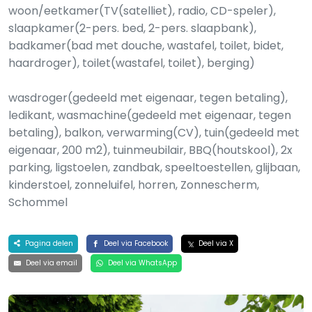
woon/eetkamer(TV(satelliet), radio, CD-speler),
slaapkamer(2-pers. bed, 2-pers. slaapbank),
badkamer(bad met douche, wastafel, toilet, bidet,
haardroger), toilet(wastafel, toilet), berging)
wasdroger(gedeeld met eigenaar, tegen betaling),
ledikant, wasmachine(gedeeld met eigenaar, tegen
betaling), balkon, verwarming(CV), tuin(gedeeld met
eigenaar, 200 m2), tuinmeubilair, BBQ(houtskool), 2x
parking, ligstoelen, zandbak, speeltoestellen, glijbaan,
kinderstoel, zonneluifel, horren, Zonnescherm,
Schommel
Pagina delen
Deel via Facebook
Deel via X
Deel via email
Deel via WhatsApp