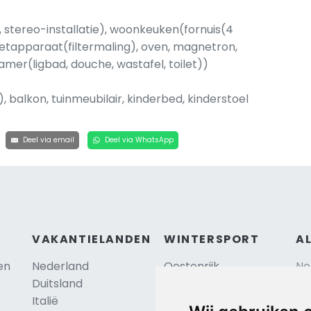
 stereo-installatie), woonkeuken(fornuis(4
ezetapparaat(filtermaling), oven, magnetron,
mer(ligbad, douche, wastafel, toilet))
 balkon, tuinmeubilair, kinderbed, kinderstoel
Deel via email
Deel via WhatsApp
VAKANTIELANDEN
WINTERSPORT
A
en
Nederland
Oostenrijk
Ne
Duitsland
Frankrijk
Sc
Italië
Zwitserland
Re