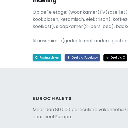
Indeling
Op de 1e etage: (woonkamer(TV(satelliet),
kookplaten, keramisch, elektrisch), koffi
koelkast), slaapkamer(2-pers. bed), badka
fitnessruimte(gedeeld met andere gasten),
Pagina delen
Deel via Facebook
Deel via X
EUROCHALETS
Meer dan 80.000 particuliere vakantiehuiz
door heel Europa.