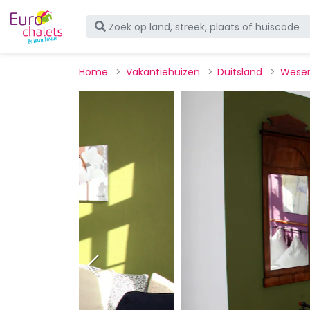
Home
Vakantiehuizen
Duitsland
Weser