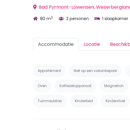
Bad Pyrmont-Löwensen, Weserbergland,
2
80 m
2 personen
1 slaapkamer
Accommodatie
Locatie
Beschik
Appartement
Niet op een vakantiepark
Oven
Koffiezetapparaat
Magnetron
Tuinmeubilair
Kinderbed
Kinderstoel