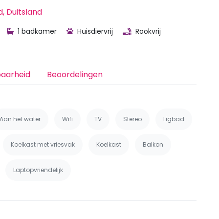
 Duitsland
1 badkamer
Huisdiervrij
Rookvrij
baarheid
Beoordelingen
Aan het water
Wifi
TV
Stereo
Ligbad
Koelkast met vriesvak
Koelkast
Balkon
Laptopvriendelijk