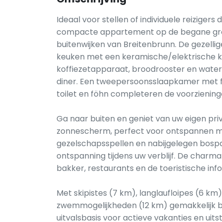
Ideaal voor stellen of individuele reizigers 
compacte appartement op de begane gron
buitenwijken van Breitenbrunn. De gezelli
keuken met een keramische/elektrische k
koffiezetapparaat, broodrooster en waterk
diner. Een tweepersoonsslaapkamer met f
toilet en föhn completeren de voorziening
Ga naar buiten en geniet van uw eigen priv
zonnescherm, perfect voor ontspannen mid
gezelschapsspellen en nabijgelegen bosp
ontspanning tijdens uw verblijf. De charm
bakker, restaurants en de toeristische inf
Met skipistes (7 km), langlaufloipes (6 km
zwemmogelijkheden (12 km) gemakkelijk be
uitvalsbasis voor actieve vakanties en uitst