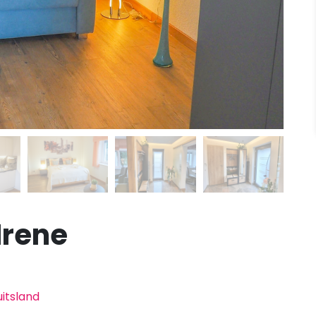
Irene
itsland