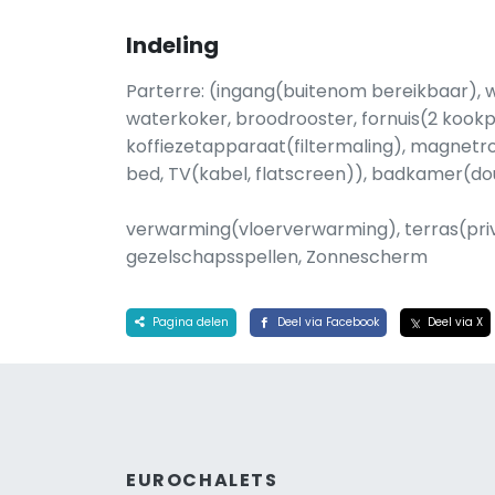
Indeling
Parterre: (ingang(buitenom bereikbaar), 
waterkoker, broodrooster, fornuis(2 kookpl
koffiezetapparaat(filtermaling), magnetr
bed, TV(kabel, flatscreen)), badkamer(dou
verwarming(vloerverwarming), terras(privé,
gezelschapsspellen, Zonnescherm
Pagina delen
Deel via Facebook
Deel via X
EUROCHALETS