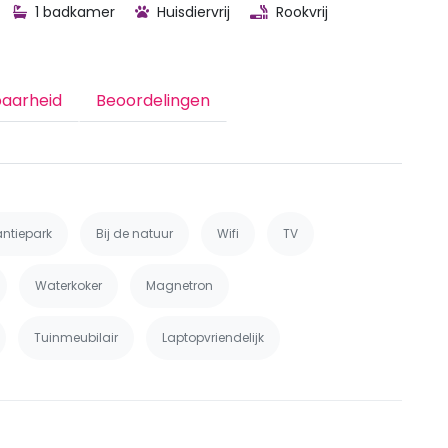
1 badkamer
Huisdiervrij
Rookvrij
baarheid
Beoordelingen
antiepark
Bij de natuur
Wifi
TV
Waterkoker
Magnetron
Tuinmeubilair
Laptopvriendelijk