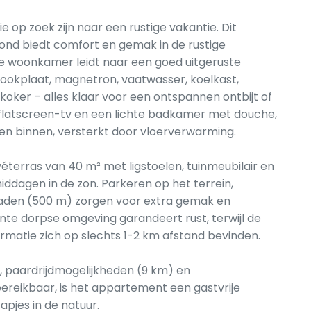
die op zoek zijn naar een rustige vakantie. Dit
d biedt comfort en gemak in de rustige
ge woonkamer leidt naar een goed uitgeruste
ookplaat, magnetron, vaatwasser, koelkast,
oker – alles klaar voor een ontspannen ontbijt of
latscreen-tv en een lichte badkamer met douche,
en binnen, versterkt door vloerverwarming.
éterras van 40 m² met ligstoelen, tuinmeubilair en
dagen in de zon. Parkeren op het terrein,
aden (500 m) zorgen voor extra gemak en
ante dorpse omgeving garandeert rust, terwijl de
ormatie zich op slechts 1-2 km afstand bevinden.
), paardrijdmogelijkheden (9 km) en
reikbaar, is het appartement een gastvrije
apjes in de natuur.