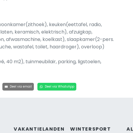
woonkamer(zithoek), keuken(eettafel, radio,
aten, keramisch, elektrisch), afzuigkap,
on, afwasmachine, koelkast), slaapkamer(2-pers.
che, wastafel, toilet, haardroger), overloop)
 40 m2), tuinmeubilair, parking, ligstoelen,
Deel via email
Deel via WhatsApp
VAKANTIELANDEN
WINTERSPORT
A