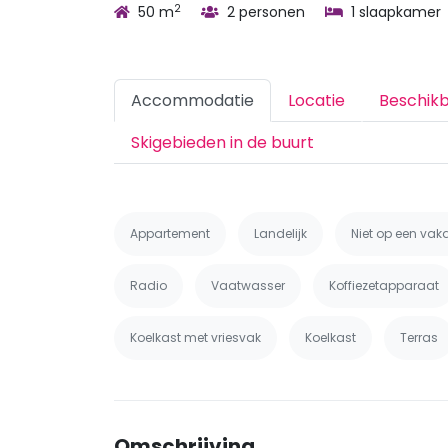
2
50 m
2 personen
1 slaapkamer
Accommodatie
Locatie
Beschik
Skigebieden in de buurt
Appartement
Landelijk
Niet op een vak
Radio
Vaatwasser
Koffiezetapparaat
Koelkast met vriesvak
Koelkast
Terras
Omschrijving