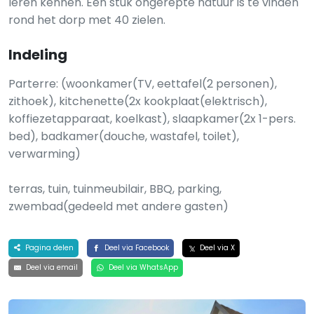
leren kennen. Een stuk ongerepte natuur is te vinden
rond het dorp met 40 zielen.
Indeling
Parterre: (woonkamer(TV, eettafel(2 personen),
zithoek), kitchenette(2x kookplaat(elektrisch),
koffiezetapparaat, koelkast), slaapkamer(2x 1-pers.
bed), badkamer(douche, wastafel, toilet),
verwarming)
terras, tuin, tuinmeubilair, BBQ, parking,
zwembad(gedeeld met andere gasten)
Pagina delen
Deel via Facebook
Deel via X
Deel via email
Deel via WhatsApp