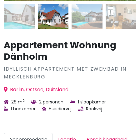
Appartement Wohnung
Dänholm
IDYLLISCH APPARTEMENT MET ZWEMBAD IN
MECKLENBURG
Barlin, Ostsee, Duitsland
2
28 m
2 personen
1 slaapkamer
1 badkamer
Huisdiervrij
Rookvrij
Accommodatie
Locatie
Beschikbaarheid