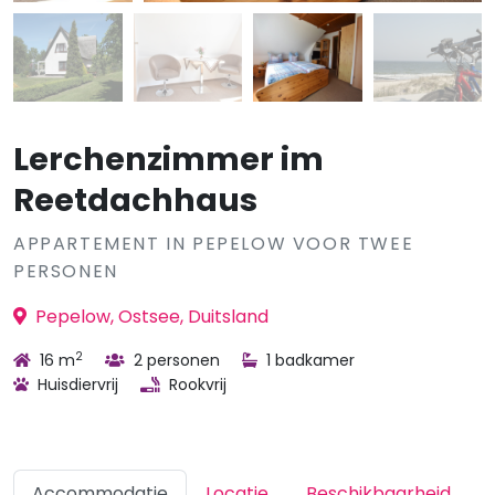
Lerchenzimmer im
Reetdachhaus
APPARTEMENT IN PEPELOW VOOR TWEE
PERSONEN
Pepelow, Ostsee, Duitsland
2
16 m
2 personen
1 badkamer
Huisdiervrij
Rookvrij
Accommodatie
Locatie
Beschikbaarheid