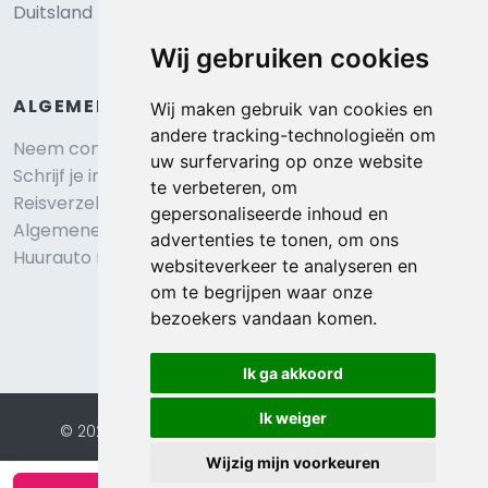
Duitsland
Wij gebruiken cookies
ALGEMEEN
Wij maken gebruik van cookies en
andere tracking-technologieën om
Neem contact op
uw surfervaring op onze website
Schrijf je in voor onze nieuwsbrief
te verbeteren, om
Reisverzekering afsluiten
gepersonaliseerde inhoud en
Algemene voorwaarden
advertenties te tonen, om ons
Huurauto reserveren
websiteverkeer te analyseren en
om te begrijpen waar onze
bezoekers vandaan komen.
Ik ga akkoord
Ik weiger
© 2026 Eurochalets |
Website door FalcoTravel
Veilig online betalen met
Wijzig mijn voorkeuren