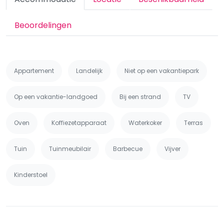
Beoordelingen
Appartement
Landelijk
Niet op een vakantiepark
Op een vakantie-landgoed
Bij een strand
TV
Oven
Koffiezetapparaat
Waterkoker
Terras
Tuin
Tuinmeubilair
Barbecue
Vijver
Kinderstoel