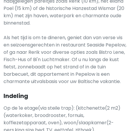
nabijgelegen pareltjes zoals Rerik (10 km), het eiland
Poel (15 km) of de historische Hanzestad Wismar (20
km) met zijn haven, waterpark en charmante oude
binnenstad.
Als het tijd is om te dineren, geniet dan van verse vis
en seizoensgerechten in restaurant Seaside Pepelow,
of ga naar Rerik voor diverse opties zoals Bistro Lene,
Fisch-Hus of Bi'n Luchtmaker. Of u nu langs de kust
fietst, zonnebaadt op het strand of in de tuin
barbecuet, dit appartement in Pepelow is een
charmante uitvalsbasis voor uw Baltische vakantie.
Indeling
Op de 1e etage(via steile trap): (kitchenette(2 m2)
(waterkoker, broodrooster, fornuis,
koffiezetapparaat, oven), woon/slaapkamer(2-
pers.king size bed, TV, eettafel, zithoek),