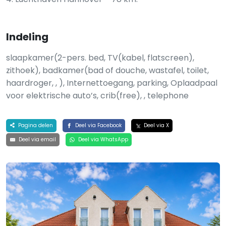
Indeling
slaapkamer(2-pers. bed, TV(kabel, flatscreen),
zithoek), badkamer(bad of douche, wastafel, toilet,
haardroger, , ), Internettoegang, parking, Oplaadpaal
voor elektrische auto’s, crib(free), , telephone
Pagina delen
Deel via Facebook
Deel via X
Deel via email
Deel via WhatsApp