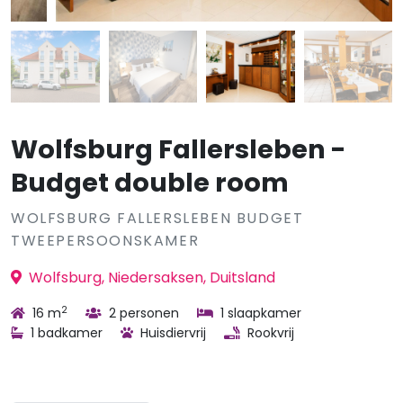
Wolfsburg Fallersleben -
Budget double room
WOLFSBURG FALLERSLEBEN BUDGET
TWEEPERSOONSKAMER
Wolfsburg, Niedersaksen, Duitsland
2
16 m
2 personen
1 slaapkamer
1 badkamer
Huisdiervrij
Rookvrij