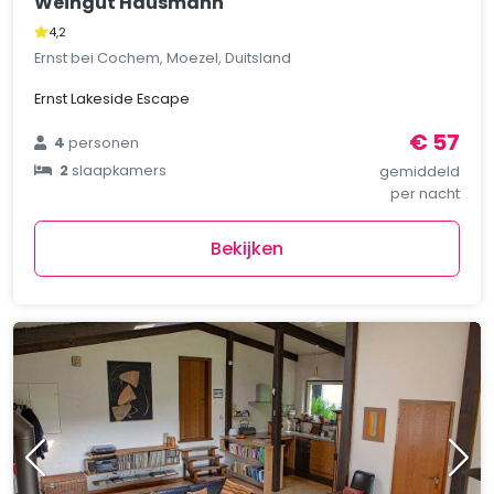
Weingut Hausmann
4,2
Ernst bei Cochem, Moezel, Duitsland
Ernst Lakeside Escape
€ 57
4
personen
2
slaapkamers
gemiddeld
per nacht
Bekijken