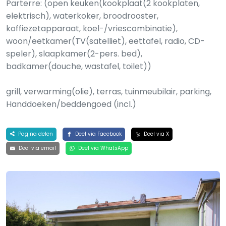
Parterre: (open keuken(kookplaat(2 kookplaten,
elektrisch), waterkoker, broodrooster,
koffiezetapparaat, koel-/vriescombinatie),
woon/eetkamer(TV(satelliet), eettafel, radio, CD-
speler), slaapkamer(2-pers. bed),
badkamer(douche, wastafel, toilet))
grill, verwarming(olie), terras, tuinmeubilair, parking,
Handdoeken/beddengoed (incl.)
Pagina delen
Deel via Facebook
Deel via X
Deel via email
Deel via WhatsApp