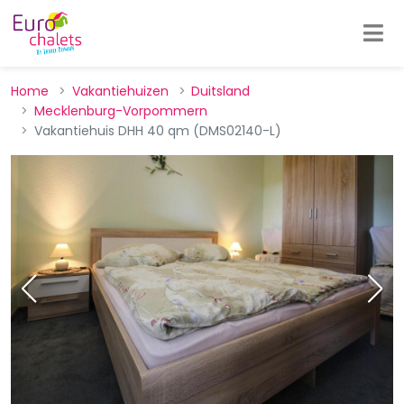
Home
Vakantiehuizen
Duitsland
Mecklenburg-Vorpommern
Vakantiehuis DHH 40 qm (DMS02140-L)