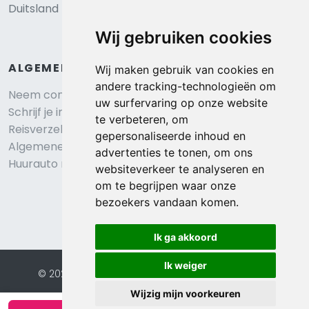
Duitsland
Wij gebruiken cookies
ALGEMEEN
Wij maken gebruik van cookies en
andere tracking-technologieën om
Neem contact op
uw surfervaring op onze website
Schrijf je in voor onze nieuwsbrief
te verbeteren, om
Reisverzekering afsluiten
gepersonaliseerde inhoud en
Algemene voorwaarden
advertenties te tonen, om ons
Huurauto reserveren
websiteverkeer te analyseren en
om te begrijpen waar onze
bezoekers vandaan komen.
Ik ga akkoord
Ik weiger
© 2026 Eurochalets |
Website door FalcoTravel
Veilig online betalen met
Wijzig mijn voorkeuren