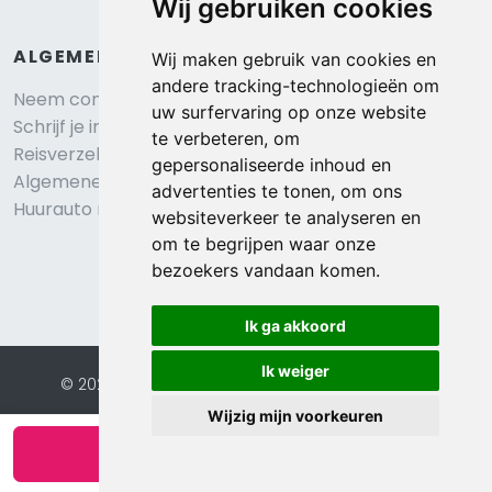
Wij gebruiken cookies
ALGEMEEN
Wij maken gebruik van cookies en
andere tracking-technologieën om
Neem contact op
uw surfervaring op onze website
Schrijf je in voor onze nieuwsbrief
te verbeteren, om
Reisverzekering afsluiten
gepersonaliseerde inhoud en
Algemene voorwaarden
advertenties te tonen, om ons
Huurauto reserveren
websiteverkeer te analyseren en
om te begrijpen waar onze
bezoekers vandaan komen.
Ik ga akkoord
Ik weiger
© 2026 Eurochalets |
Website door FalcoTravel
Veilig online betalen met
Wijzig mijn voorkeuren
Bekijk beschikbaarheid