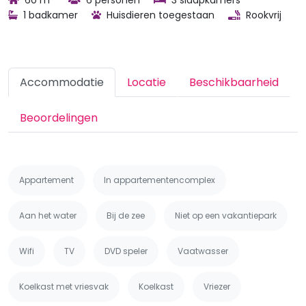
60 m
6 personen
3 slaapkamers
1 badkamer
Huisdieren toegestaan
Rookvrij
Accommodatie
Locatie
Beschikbaarheid
Beoordelingen
Appartement
In appartementencomplex
Aan het water
Bij de zee
Niet op een vakantiepark
Wifi
TV
DVD speler
Vaatwasser
Koelkast met vriesvak
Koelkast
Vriezer