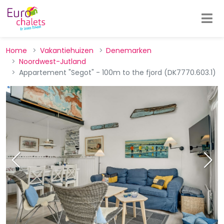
Home
Vakantiehuizen
Denemarken
Noordwest-Jutland
Appartement "Segot" - 100m to the fjord (DK7770.603.1)