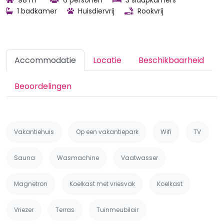
98 m
6 personen
3 slaapkamers
1 badkamer
Huisdiervrij
Rookvrij
Accommodatie
Locatie
Beschikbaarheid
Beoordelingen
Vakantiehuis
Op een vakantiepark
Wifi
TV
Sauna
Wasmachine
Vaatwasser
Magnetron
Koelkast met vriesvak
Koelkast
Vriezer
Terras
Tuinmeubilair