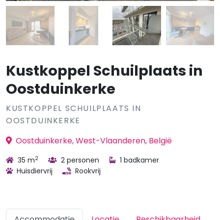
Kustkoppel Schuilplaats in
Oostduinkerke
KUSTKOPPEL SCHUILPLAATS IN
OOSTDUINKERKE
Oostduinkerke, West-Vlaanderen, België
2
35 m
2 personen
1 badkamer
Huisdiervrij
Rookvrij
Accommodatie
Locatie
Beschikbaarheid