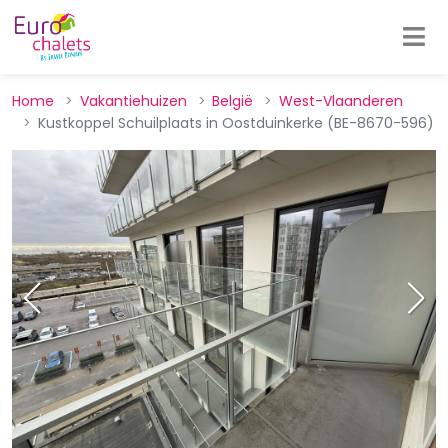
Home
Vakantiehuizen
België
West-Vlaanderen
Kustkoppel Schuilplaats in Oostduinkerke (BE-8670-596)