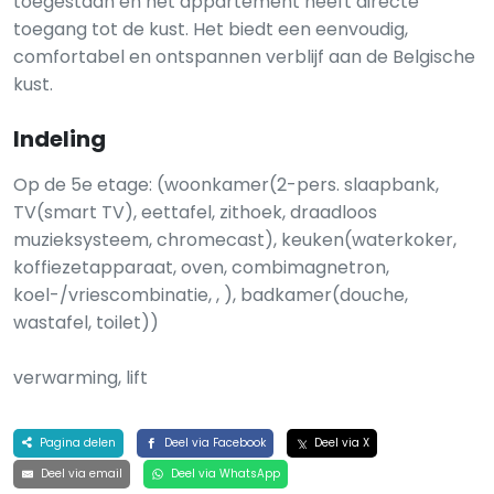
toegestaan en het appartement heeft directe
toegang tot de kust. Het biedt een eenvoudig,
comfortabel en ontspannen verblijf aan de Belgische
kust.
Indeling
Op de 5e etage: (woonkamer(2-pers. slaapbank,
TV(smart TV), eettafel, zithoek, draadloos
muzieksysteem, chromecast), keuken(waterkoker,
koffiezetapparaat, oven, combimagnetron,
koel-/vriescombinatie, , ), badkamer(douche,
wastafel, toilet))
verwarming, lift
Pagina delen
Deel via Facebook
Deel via X
Deel via email
Deel via WhatsApp