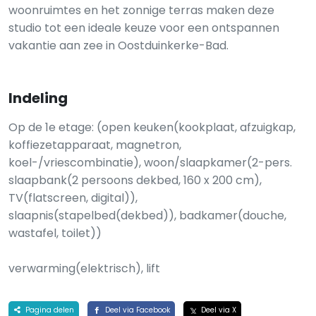
woonruimtes en het zonnige terras maken deze
studio tot een ideale keuze voor een ontspannen
vakantie aan zee in Oostduinkerke-Bad.
Indeling
Op de 1e etage: (open keuken(kookplaat, afzuigkap,
koffiezetapparaat, magnetron,
koel-/vriescombinatie), woon/slaapkamer(2-pers.
slaapbank(2 persoons dekbed, 160 x 200 cm),
TV(flatscreen, digital)),
slaapnis(stapelbed(dekbed)), badkamer(douche,
wastafel, toilet))
verwarming(elektrisch), lift
Pagina delen
Deel via Facebook
Deel via X