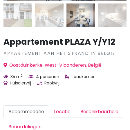
Appartement PLAZA Y/Y12
APPARTEMENT AAN HET STRAND IN BELGIË
Oostduinkerke, West-Vlaanderen, België
2
35 m
4 personen
1 badkamer
Huisdiervrij
Rookvrij
Accommodatie
Locatie
Beschikbaarheid
Beoordelingen