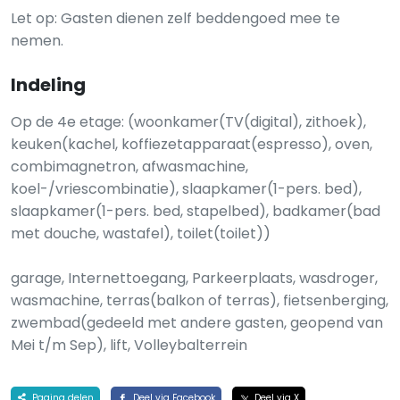
Let op: Gasten dienen zelf beddengoed mee te
nemen.
Indeling
Op de 4e etage: (woonkamer(TV(digital), zithoek),
keuken(kachel, koffiezetapparaat(espresso), oven,
combimagnetron, afwasmachine,
koel-/vriescombinatie), slaapkamer(1-pers. bed),
slaapkamer(1-pers. bed, stapelbed), badkamer(bad
met douche, wastafel), toilet(toilet))
garage, Internettoegang, Parkeerplaats, wasdroger,
wasmachine, terras(balkon of terras), fietsenberging,
zwembad(gedeeld met andere gasten, geopend van
Mei t/m Sep), lift, Volleybalterrein
Pagina delen
Deel via Facebook
Deel via X