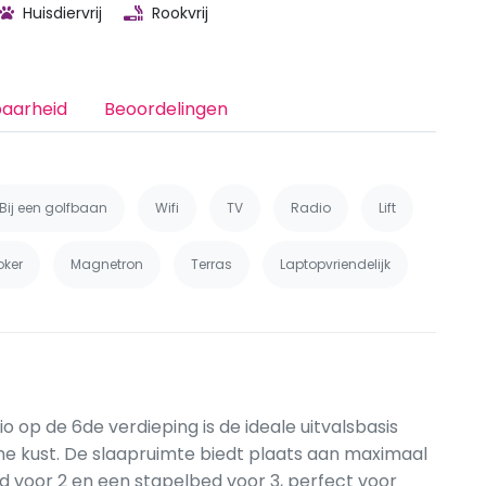
Huisdiervrij
Rookvrij
baarheid
Beoordelingen
Bij een golfbaan
Wifi
TV
Radio
Lift
oker
Magnetron
Terras
Laptopvriendelijk
o op de 6de verdieping is de ideale uitvalsbasis
che kust. De slaapruimte biedt plaats aan maximaal
 voor 2 en een stapelbed voor 3, perfect voor