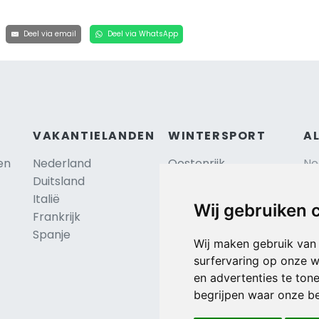
Deel via email
Deel via WhatsApp
VAKANTIELANDEN
WINTERSPORT
A
en
Nederland
Oostenrijk
Ne
Duitsland
Frankrijk
Sc
Italië
Zwitserland
Re
Wij gebruiken 
Frankrijk
Tsjechië
Al
TIP
Spanje
Hu
Duitsland
Wij maken gebruik van
surfervaring op onze w
en advertenties te ton
begrijpen waar onze b