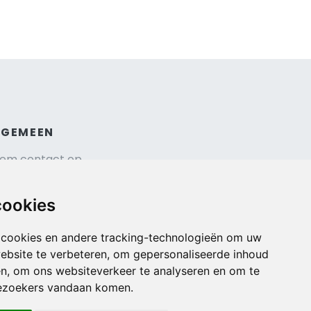
LGEMEEN
em contact op
hrijf je in voor onze nieuwsbrief
isverzekering afsluiten
cookies
gemene voorwaarden
urauto reserveren
 cookies en andere tracking-technologieën om uw
ebsite te verbeteren, om gepersonaliseerde inhoud
en, om ons websiteverkeer te analyseren en om te
ezoekers vandaan komen.