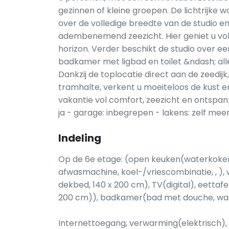
gezinnen of kleine groepen. De lichtrijk
over de volledige breedte van de studio en
adembenemend zeezicht. Hier geniet u vol
horizon. Verder beschikt de studio over e
badkamer met ligbad en toilet &ndash; alle
Dankzij de toplocatie direct aan de zeedij
tramhalte, verkent u moeiteloos de kust 
vakantie vol comfort, zeezicht en ontspann
ja - garage: inbegrepen - lakens: zelf 
Indeling
Op de 6e etage: (open keuken(waterkoker
afwasmachine, koel-/vriescombinatie, , 
dekbed, 140 x 200 cm), TV(digital), eettafe
200 cm)), badkamer(bad met douche, wasta
Internettoegang, verwarming(elektrisch), te