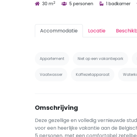
2
30 m
5 personen
1 badkamer
Accommodatie
Locatie
Beschik
Appartement
Niet op een vakantiepark
Vaatwasser
Koffiezetapparaat
Waterk
Omschrijving
Deze gezellige en volledig vernieuwde studi
voor een heerlijke vakantie aan de Belgis
5 personen, met een comfortabel zetelbed