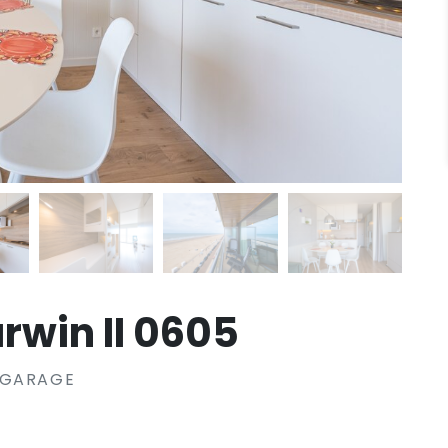
win II 0605
 GARAGE