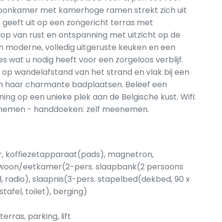
e woonkamer met kamerhoge ramen strekt zich uit
 geeft uit op een zongericht terras met
op van rust en ontspanning met uitzicht op de
en moderne, volledig uitgeruste keuken en een
s wat u nodig heeft voor een zorgeloos verblijf.
k, op wandelafstand van het strand en vlak bij een
en haar charmante badplaatsen. Beleef een
ing op een unieke plek aan de Belgische kust. Wifi:
meenemen - handdoeken: zelf meenemen.
, koffiezetapparaat(pads), magnetron,
), woon/eetkamer(2-pers. slaapbank(2 persoons
l, radio), slaapnis(3-pers. stapelbed(dekbed, 90 x
fel, toilet), berging)
rras, parking, lift