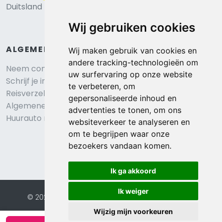
Duitsland
Wij gebruiken cookies
ALGEMEEN
Wij maken gebruik van cookies en
andere tracking-technologieën om
Neem contact op
uw surfervaring op onze website
Schrijf je in voor onze nieuwsbrief
te verbeteren, om
Reisverzekering afsluiten
gepersonaliseerde inhoud en
Algemene voorwaarden
advertenties te tonen, om ons
Huurauto reserveren
websiteverkeer te analyseren en
om te begrijpen waar onze
bezoekers vandaan komen.
Ik ga akkoord
Ik weiger
© 2026 Eurochalets |
Website door FalcoTravel
Veilig online betalen met
Wijzig mijn voorkeuren