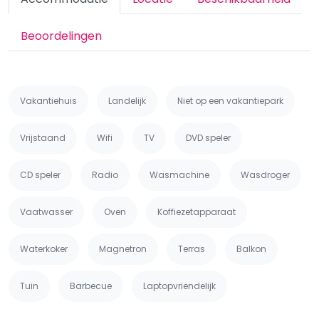
Beoordelingen
Vakantiehuis
Landelijk
Niet op een vakantiepark
Vrijstaand
Wifi
TV
DVD speler
CD speler
Radio
Wasmachine
Wasdroger
Vaatwasser
Oven
Koffiezetapparaat
Waterkoker
Magnetron
Terras
Balkon
Tuin
Barbecue
Laptopvriendelijk